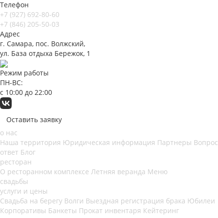
Телефон
+7 (927) 692-80-60
+7 (846) 205-50-03
Адрес
г. Самара, пос. Волжский,
ул. База отдыха Бережок, 1
Режим работы
ПН-ВС:
с 10:00 до 22:00
Оставить заявку
о нас
Наша территория
Юридическая информация
Партнеры
Вопрос
ответ
Блог
ресторан
О ресторанном комплексе
Летняя веранда
Меню
свадьбы
услуги и цены
Свадьба на берегу Волги
Выездная регистрация брака
Юбилеи
Корпоративы
Банкеты
Прокат инвентаря
Кейтеринг